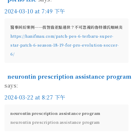
2024-03-10 at 7:49 下午
醫事糾紛案例──拔智齒差點過世？不可忽視的魯特維氏咽峽炎
https://hanifmau.com/patch-pes-6-terbaru-super-
star-patch-6-season-18-19-for-pro-evolution-soccer-
6/
neurontin prescription assistance program
says:
2024-03-22 at 8:27 下午
neurontin prescription assistance program
neurontin prescription assistance program