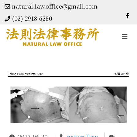
natural.law.office@gmail.com
(02) 2918-6280
Toggle
navigati
2023-06-30
naturallaw