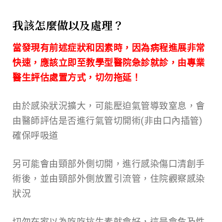
我該怎麼做以及處理？
當發現有前述症狀和因素時，因為病程進展非常
快速，應該立即至教學
型醫院急診就診，
由專業
醫生評估處置方式，
切勿拖延！
由於感染狀況擴大，可能壓迫氣管導致窒息，會
由醫師評估是否進行氣管切開術(非由口內插管)
確保呼吸道
另可能會由頸部外側切開，進行感染傷口清創手
術後，並由頸部外側放置引流管，住院觀察感染
狀況
切勿在家以為吃吃抗生素就會好，這是會危及性