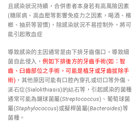
且感染狀況持續，合併患者本身若有高風險因素
(糖尿病、高血壓等影響免疫力之因素，喝酒、檳
榔、抽菸等習慣)，除感染狀況不易控制外，將可
能引起敗血症
導致感染的主因通常是由下排牙齒傷口，導致細
菌自此侵入，
例如下排後方的牙齒手術(如：智
齒、臼齒部位之手術，可能是植牙或牙齒拔除手
術)
，其他原因可能有口腔內穿孔或切口等外傷、
涎石症(Sialolithiasis)的結石
等，引起感染的菌種
通常可能為鏈球菌屬(
Streptococcus
)、葡萄球菌
屬(
Staphylococcus
)或擬桿菌屬(
Bacteroides
)等
菌種。