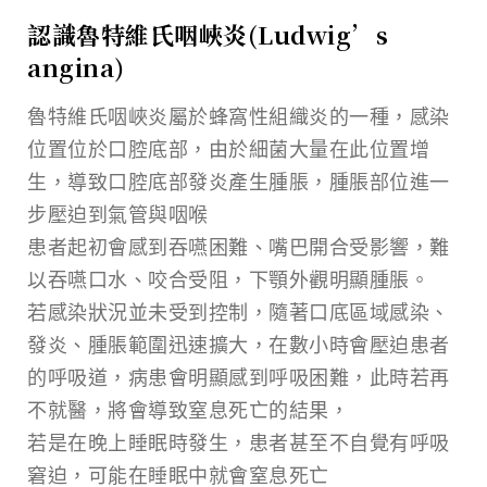
認識魯特維氏咽峽炎(Ludwig’s
angina)
魯特維氏咽峽炎屬於蜂窩性組織炎的一種，感染
位置位於口腔底部，由於細菌大量在此位置增
生，導致口腔底部發炎產生腫脹，腫脹部位進一
步壓迫到氣管與咽喉
患者起初會感到吞嚥困難、嘴巴開合受影響，難
以吞嚥口水、咬合受阻，下顎外觀明顯腫脹。
若感染狀況並未受到控制，隨著口底區域感染、
發炎、腫脹範圍迅速擴大，在數小時會壓迫患者
的呼吸道，病患會明顯感到呼吸困難，此時若再
不就醫，將會導致窒息死亡的結果，
若是在晚上睡眠時發生，患者甚至不自覺有呼吸
窘迫，可能在睡眠中就會窒息死亡